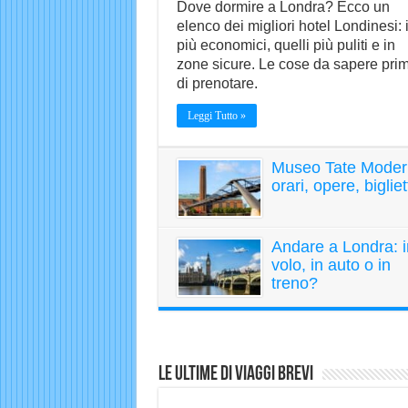
Dove dormire a Londra? Ecco un
elenco dei migliori hotel Londinesi: 
più economici, quelli più puliti e in
zone sicure. Le cose da sapere pri
di prenotare.
Leggi Tutto »
Museo Tate Moder
orari, opere, bigliet
Andare a Londra: i
volo, in auto o in
treno?
Le ultime di Viaggi Brevi