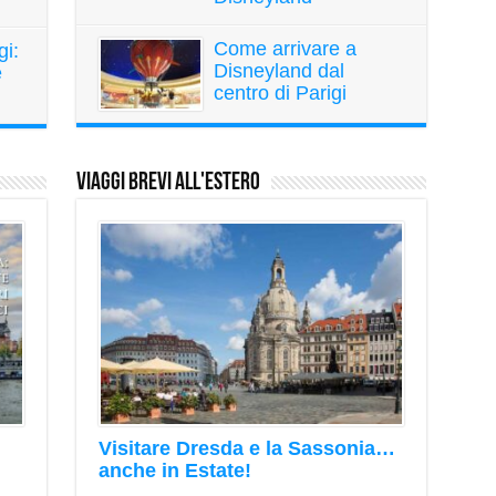
Come arrivare a
gi:
Disneyland dal
e
centro di Parigi
Viaggi Brevi all'Estero
Visitare Dresda e la Sassonia…
anche in Estate!