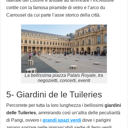
laterale del Louvre e andate ad ammirare l’incredibile
cortile con la famosa piramide di vetro e l’arco du
Carrousel da cui parte l’asse storico della città.
La bellissima piazza Palais Royale, tra
negozietti, concerti, eventi
5- Giardini de le Tuileries
Percorrete per tutta la loro lunghezza i bellissimi
giardini
delle Tuileries
, ammirando così un’altra delle peculiarità
di Parigi, ovvero i
grandi spazi verdi
dove i parigini
amano sostare nelle immancabili sedie di ferro verdi,