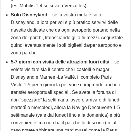
(es. Mobilis 1-4 se si va a Versailles).
Solo Disneyland
– se la vostra meta è solo
Disneyland, allora per voi è più pratico servirvi delle
navette dedicate che da ogni aeroporto portano nella
zona dei parchi, tralasciando gli altri mezzi. Acquistate
quindi eventualmente i soli biglietti da/per aeroporto e
zona parchi.
5-7 giorni con visita delle attrazioni fuori città
– se
volete visitare sia il centro che i castelli e magari
Disneyland e Marnee -La Vallè, il completo Paris
Visite 1-5 per 5 giorni fa per voi e comprende anche i
transfer aeroportuali speciali. Se avete la fortuna di
non “spezzare” la settimana, ovvero arrivare di lunedì,
martedì o mercoledì, allora la Navigo Decouverte 1-5
settimanale (vale dal lunedì fino alla domenica) è più
conveniente, ma non ha il pacchetto di sconti (in tal
caso potete abbinare una card musei come la Paris