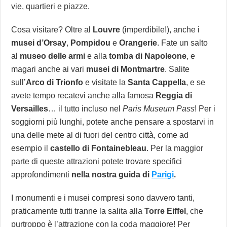
vie, quartieri e piazze.
Cosa visitare? Oltre al
Louvre
(imperdibile!), anche i
musei d’Orsay
,
Pompidou
e
Orangerie
. Fate un salto
al
museo delle armi
e alla
tomba di Napoleone
, e
magari anche ai vari
musei di Montmartre
. Salite
sull’
Arco di Trionfo
e visitate la
Santa Cappella
, e se
avete tempo recatevi anche alla famosa
Reggia di
Versailles
… il tutto incluso nel
Paris Museum Pass
! Per i
soggiorni più lunghi, potete anche pensare a spostarvi in
una delle mete al di fuori del centro città, come ad
esempio il
castello di Fontainebleau
. Per la maggior
parte di queste attrazioni potete trovare specifici
approfondimenti
nella nostra guida di
Parigi
.
I monumenti e i musei compresi sono davvero tanti,
praticamente tutti tranne la salita alla
Torre Eiffel
, che
purtroppo è l’attrazione con la coda maggiore! Per