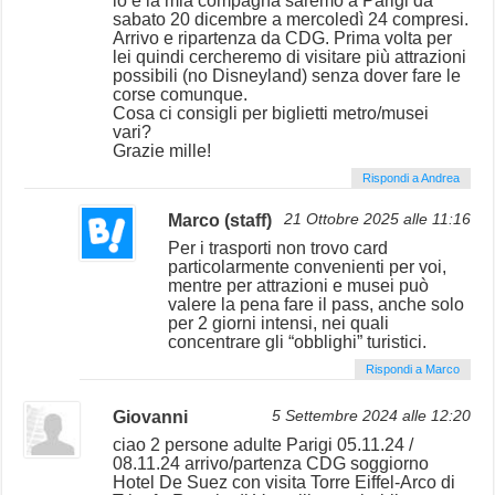
io e la mia compagna saremo a Parigi da
sabato 20 dicembre a mercoledì 24 compresi.
Arrivo e ripartenza da CDG. Prima volta per
lei quindi cercheremo di visitare più attrazioni
possibili (no Disneyland) senza dover fare le
corse comunque.
Cosa ci consigli per biglietti metro/musei
vari?
Grazie mille!
Rispondi a Andrea
Marco (staff)
21 Ottobre 2025 alle 11:16
Per i trasporti non trovo card
particolarmente convenienti per voi,
mentre per attrazioni e musei può
valere la pena fare il pass, anche solo
per 2 giorni intensi, nei quali
concentrare gli “obblighi” turistici.
Rispondi a Marco
Giovanni
5 Settembre 2024 alle 12:20
ciao 2 persone adulte Parigi 05.11.24 /
08.11.24 arrivo/partenza CDG soggiorno
Hotel De Suez con visita Torre Eiffel-Arco di