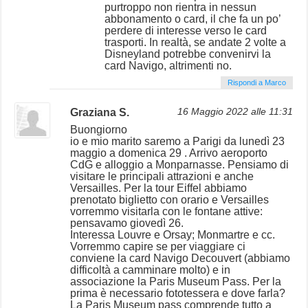
purtroppo non rientra in nessun
abbonamento o card, il che fa un po’
perdere di interesse verso le card
trasporti. In realtà, se andate 2 volte a
Disneyland potrebbe convenirvi la
card Navigo, altrimenti no.
Rispondi a Marco
Graziana S.
16 Maggio 2022 alle 11:31
Buongiorno
io e mio marito saremo a Parigi da lunedì 23
maggio a domenica 29 . Arrivo aeroporto
CdG e alloggio a Monparnasse. Pensiamo di
visitare le principali attrazioni e anche
Versailles. Per la tour Eiffel abbiamo
prenotato biglietto con orario e Versailles
vorremmo visitarla con le fontane attive:
pensavamo giovedì 26.
Interessa Louvre e Orsay; Monmartre e cc.
Vorremmo capire se per viaggiare ci
conviene la card Navigo Decouvert (abbiamo
difficoltà a camminare molto) e in
associazione la Paris Museum Pass. Per la
prima è necessario fototessera e dove farla?
La Paris Museum pass comprende tutto a