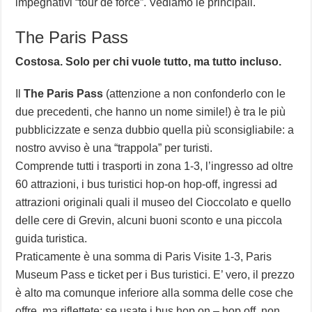
impegnativi “tour de force”. Vediamo le principali.
The Paris Pass
Costosa. Solo per chi vuole tutto, ma tutto incluso.
Il
The Paris Pass
(attenzione a non confonderlo con le
due precedenti, che hanno un nome simile!) è tra le più
pubblicizzate e senza dubbio quella più sconsigliabile: a
nostro avviso è una “trappola” per turisti.
Comprende tutti i trasporti in zona 1-3, l’ingresso ad oltre
60 attrazioni, i bus turistici hop-on hop-off, ingressi ad
attrazioni originali quali il museo del Cioccolato e quello
delle cere di Grevin, alcuni buoni sconto e una piccola
guida turistica.
Praticamente è una somma di Paris Visite 1-3, Paris
Museum Pass e ticket per i Bus turistici. E’ vero, il prezzo
è alto ma comunque inferiore alla somma delle cose che
offre, ma riflettete: se usate i bus hop on – hop off, non