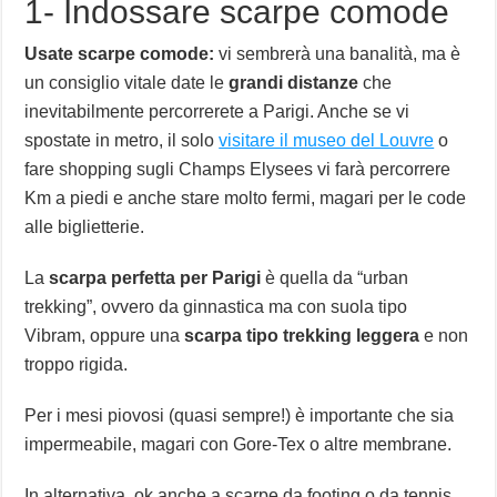
1- Indossare scarpe comode
Usate scarpe comode:
vi sembrerà una banalità, ma è
un consiglio vitale date le
grandi distanze
che
inevitabilmente percorrerete a Parigi. Anche se vi
spostate in metro, il solo
visitare il museo del Louvre
o
fare shopping sugli Champs Elysees vi farà percorrere
Km a piedi e anche stare molto fermi, magari per le code
alle biglietterie.
La
scarpa perfetta per Parigi
è quella da “urban
trekking”, ovvero da ginnastica ma con suola tipo
Vibram, oppure una
scarpa tipo trekking leggera
e non
troppo rigida.
Per i mesi piovosi (quasi sempre!) è importante che sia
impermeabile, magari con Gore-Tex o altre membrane.
In alternativa, ok anche a scarpe da footing o da tennis