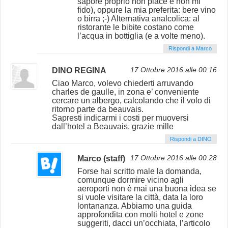
sapore proprio non piace e non mi
fido), oppure la mia preferita: bere vino
o birra ;-) Alternativa analcolica: al
ristorante le bibite costano come
l’acqua in bottiglia (e a volte meno).
Rispondi a Marco
DINO REGINA
17 Ottobre 2016 alle 00:16
Ciao Marco, volevo chiederti arruvando
charles de gaulle, in zona e’ conveniente
cercare un albergo, calcolando che il volo di
ritorno parte da beauvais.
Sapresti indicarmi i costi per muoversi
dall’hotel a Beauvais, grazie mille
Rispondi a DINO
Marco (staff)
17 Ottobre 2016 alle 00:28
Forse hai scritto male la domanda,
comunque dormire vicino agli
aeroporti non è mai una buona idea se
si vuole visitare la città, data la loro
lontananza. Abbiamo una guida
approfondita con molti hotel e zone
suggeriti, dacci un’occhiata, l’articolo