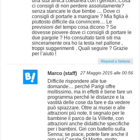
una sua amica coetanea con i genitori..Cosa
ci consigli di non perdere assolutamente?
senza stancare le due bimbe … Dove ci
consigli di portarle a mangiare ? Mia figlia è
piuttosto difficile da convincere… Le
previsioni del tempo cosa dicono ? Se
dovesse piovere dove ci consigli di portare le
due pargole ? Ho consultato tanti siti ma
sinceramente ora ho la testa nel pallone ,
troppi suggerimenti . Quali seguire ? Grazie
per l’aiuto !
Rispondi a Stefania
Marco (staff)
27 Maggio 2015 alle 00:56
Difficile rispondere alle tue
domande… perché Parigi offre
moltissimo, ma in effetti è bene fare un
programma perché le distanze e la
vastità delle cose da fare e da vedere
può spiazzare. Oltre ai musei e alle
attrazioni più note, ti segnalo per le
bambine il parco de la Villette, con
attrazioni anche didattiche specifiche
per i bambini. Giri con battello sulla
Senna; se piace, potete fare anche il
giro sul Canale St.Martin, molto