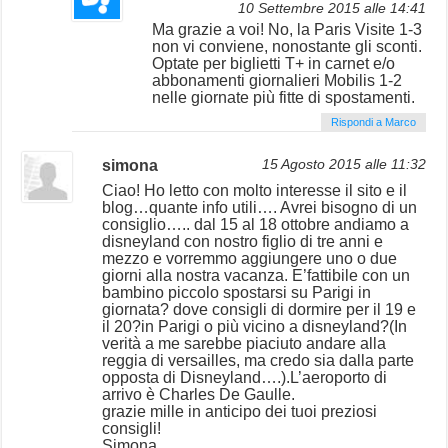
10 Settembre 2015 alle 14:41
Ma grazie a voi! No, la Paris Visite 1-3
non vi conviene, nonostante gli sconti.
Optate per biglietti T+ in carnet e/o
abbonamenti giornalieri Mobilis 1-2
nelle giornate più fitte di spostamenti.
Rispondi a Marco
simona
15 Agosto 2015 alle 11:32
Ciao! Ho letto con molto interesse il sito e il
blog…quante info utili…. Avrei bisogno di un
consiglio….. dal 15 al 18 ottobre andiamo a
disneyland con nostro figlio di tre anni e
mezzo e vorremmo aggiungere uno o due
giorni alla nostra vacanza. E’fattibile con un
bambino piccolo spostarsi su Parigi in
giornata? dove consigli di dormire per il 19 e
il 20?in Parigi o più vicino a disneyland?(In
verità a me sarebbe piaciuto andare alla
reggia di versailles, ma credo sia dalla parte
opposta di Disneyland….).L’aeroporto di
arrivo è Charles De Gaulle.
grazie mille in anticipo dei tuoi preziosi
consigli!
Simona