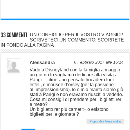
33 commenti
UN CONSIGLIO PER IL VOSTRO VIAGGIO?
SCRIVETECI UN COMMENTO: SCORRETE
IN FONDO ALLA PAGINA
Alessandra
6 Febbraio 2017 alle 16:14
Vado a Disneyland con la famiglia a maggio,
un giorno lo vogliamo dedicare alla visita a
Parigi … itinerario pensato trocadero tour
eiffell, e mousee d’orsey (per la passione
all’impressionismo). Io e mio marito siamo già
stati a Parigi e non eravamo riusciti a vederlo.
Cosa mi consigli di prendere per i biglietti rer
e metro?
Un biglietto rer più carnet t+ o esistono
biglietti per la giornata ?
Rispondi a Alessandra