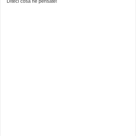
Diteci cosa ne pensate!