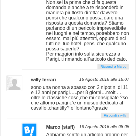
Non sei la prima che ci fa questa
domanda e anche a te risponderò in
maniera piuttosto diretta: davvero
pensi che qualcuno possa dare una
risposta a questa domanda? Stiamo
parlando di un pericolo imprevedibile
nei luoghi e nel tempo, potrebbero non
esserci mai più attentati, oppure dieci
tutti nel tuo hotel, pensi che qualcuno
possa saperlo?
Per maggiori info sulla sicurezza a
Parigi, ti rimando all’articolo dedicato.
Rispondi a Marco
willy ferrari
15 Agosto 2016 alle 15:07
sono una nonna a spasso con 2 nipotini di 11
e 12 anni pr parigi…..per 8 giorni…molti…
oltre le classiche cose,che mi consigliate ?so
che attorno parigi c’e un museo dedicato al
cavallo..chantilly? e’ lontano?grazie
Rispondi a willy
Marco (staff)
16 Agosto 2016 alle 08:05
Abbiamo scritto un articolo proprio per