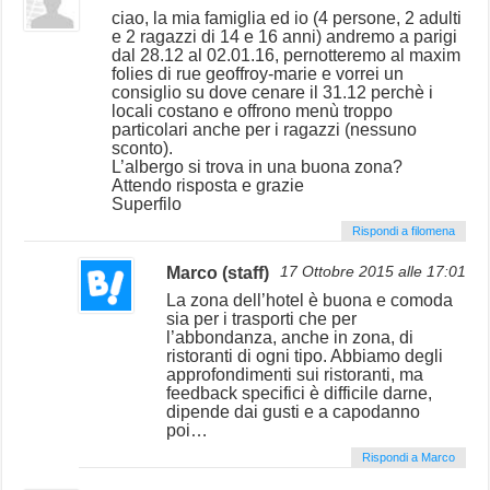
ciao, la mia famiglia ed io (4 persone, 2 adulti
e 2 ragazzi di 14 e 16 anni) andremo a parigi
dal 28.12 al 02.01.16, pernotteremo al maxim
folies di rue geoffroy-marie e vorrei un
consiglio su dove cenare il 31.12 perchè i
locali costano e offrono menù troppo
particolari anche per i ragazzi (nessuno
sconto).
L’albergo si trova in una buona zona?
Attendo risposta e grazie
Superfilo
Rispondi a filomena
Marco (staff)
17 Ottobre 2015 alle 17:01
La zona dell’hotel è buona e comoda
sia per i trasporti che per
l’abbondanza, anche in zona, di
ristoranti di ogni tipo. Abbiamo degli
approfondimenti sui ristoranti, ma
feedback specifici è difficile darne,
dipende dai gusti e a capodanno
poi…
Rispondi a Marco