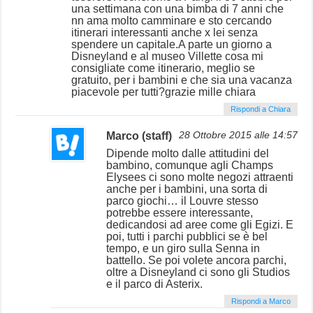
una settimana con una bimba di 7 anni che
nn ama molto camminare e sto cercando
itinerari interessanti anche x lei senza
spendere un capitale.A parte un giorno a
Disneyland e al museo Villette cosa mi
consigliate come itinerario, meglio se
gratuito, per i bambini e che sia una vacanza
piacevole per tutti?grazie mille chiara
Rispondi a Chiara
Marco (staff)
28 Ottobre 2015 alle 14:57
Dipende molto dalle attitudini del
bambino, comunque agli Champs
Elysees ci sono molte negozi attraenti
anche per i bambini, una sorta di
parco giochi… il Louvre stesso
potrebbe essere interessante,
dedicandosi ad aree come gli Egizi. E
poi, tutti i parchi pubblici se è bel
tempo, e un giro sulla Senna in
battello. Se poi volete ancora parchi,
oltre a Disneyland ci sono gli Studios
e il parco di Asterix.
Rispondi a Marco