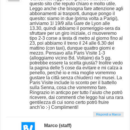
questo sito che reputo chiaro e molto utile.
Leggo anche che bisogna fare attenzione agli
abbonamenti ai trasporti, dunque pongo il
quesito: siamo in due (prima volta a Parigi),
arriviamo 1l 19/9 alla Gare de Lyon alle
13.30, quindi abbiamo il pomeriggio-sera da
sfruttare per un giro iniziale, ci muoveremo
tipo 2-3 corse a testa di metro al giorno fino al
23, poi abbiamo il treno il 24 alle 6.30 del
mattino (con taxi), dunque quattro giorni e
mezzo. Pensavo alla Paris Visite 1-3
(alloggiamo vicino Bd. Voltaire) da 5 gg.
potrebbe essere la scelta giusta? Inoltre vedo
la pagina delle 5 cose da evitare e mi calza a
penello, perché io e mia moglie vorremmo
gustare la città senza chiuderci nei musei. La
Paris Visite include lo sconto per il battello
sulla Senna, cosa che vorremmo fare.
Ringrazio in anticpo per tutto l’aiuto che potrò
ricevere, dai commenti che leggo hai una rara
gentilezza di cui sono certo potrò fruire
anch’io :-) Complimenti!
Rispondi a Marco
Marco (staff)