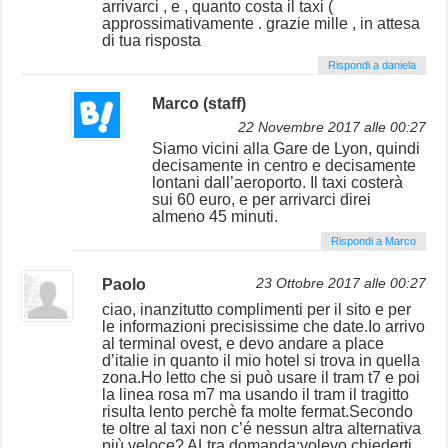
arrivarci , e , quanto costa il taxi (
approssimativamente . grazie mille , in attesa
di tua risposta
Rispondi a daniela
Marco (staff)
22 Novembre 2017 alle 00:27
Siamo vicini alla Gare de Lyon, quindi
decisamente in centro e decisamente
lontani dall’aeroporto. Il taxi costerà
sui 60 euro, e per arrivarci direi
almeno 45 minuti.
Rispondi a Marco
Paolo
23 Ottobre 2017 alle 00:27
ciao, inanzitutto complimenti per il sito e per
le informazioni precisissime che date.Io arrivo
al terminal ovest, e devo andare a place
d’italie in quanto il mio hotel si trova in quella
zona.Ho letto che si può usare il tram t7 e poi
la linea rosa m7 ma usando il tram il tragitto
risulta lento perchè fa molte fermat.Secondo
te oltre al taxi non c’é nessun altra alternativa
più veloce? ALtra domanda:volevo chiederti