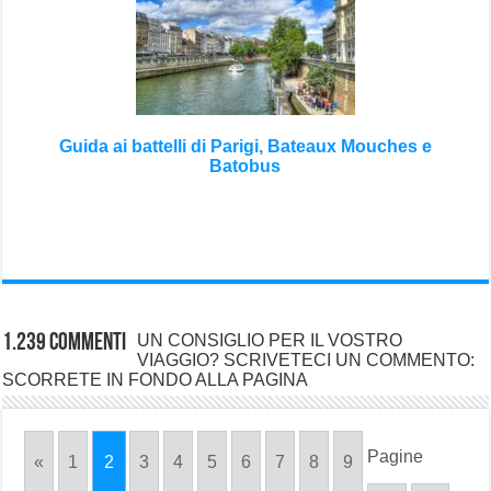
Guida ai battelli di Parigi, Bateaux Mouches e
Batobus
1.239 commenti
UN CONSIGLIO PER IL VOSTRO
VIAGGIO? SCRIVETECI UN COMMENTO:
SCORRETE IN FONDO ALLA PAGINA
Pagine
«
1
2
3
4
5
6
7
8
9