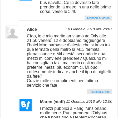
bus navetta. Ce la dovreste fare
prendendo la metro in una delle prime
corse, verso le 5:40
Rispondi a Marco
Alice
10 Gennaio 2018 alle 20:01
Ciao, io e mio marito arriviamo ad Orly alle
21:50 venerdì 12 e dobbiamo raggiungere
l’hotel Montparnasse d’alesia che si trova tra
due fermate della metro la M13 fermata
plenaissance e M4 alesià, secondo te quali
mezzi mi conviene prendere? Qualcuno mi
ha consigliato taxi, ma credo costi molto,
preferirei mezzi più economici. Mi puoi
cortesemente indicare anche il tipo di biglietti
da fare?
Grazie mille e complimenti per l’ottimo
servizio che fate
Rispondi a Alice
Marco (staff)
11 Gennaio 2018 alle 12:00
I mezzi pubblici a Parigi funzionano
molto bene. Puoi prendere l’Orlybus
che ti porta fino a Denfert Rocherau,