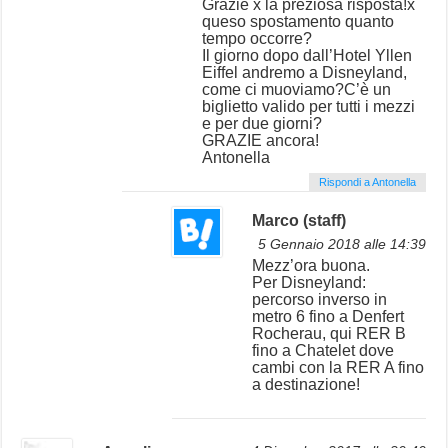
Grazie x la preziosa risposta!x
queso spostamento quanto
tempo occorre?
Il giorno dopo dall’Hotel Yllen
Eiffel andremo a Disneyland,
come ci muoviamo?C’è un
biglietto valido per tutti i mezzi
e per due giorni?
GRAZIE ancora!
Antonella
Rispondi a Antonella
Marco (staff)
5 Gennaio 2018 alle 14:39
Mezz’ora buona.
Per Disneyland:
percorso inverso in
metro 6 fino a Denfert
Rocherau, qui RER B
fino a Chatelet dove
cambi con la RER A fino
a destinazione!