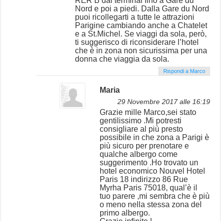
RER B dal terminal fino a Gare du
Nord e poi a piedi. Dalla Gare du Nord
puoi ricollegarti a tutte le attrazioni
Parigine cambiando anche a Chatelet
e a St.Michel. Se viaggi da sola, però,
ti suggerisco di riconsiderare l’hotel
che è in zona non sicurissima per una
donna che viaggia da sola.
Rispondi a Marco
Maria
29 Novembre 2017 alle 16:19
Grazie mille Marco,sei stato
gentilissimo .Mi potresti
consigliare al più presto
possibile in che zona a Parigi è
più sicuro per prenotare e
qualche albergo come
suggerimento .Ho trovato un
hotel economico Nouvel Hotel
Paris 18 indirizzo 86 Rue
Myrha Paris 75018, qual’è il
tuo parere ,mi sembra che è più
o meno nella stessa zona del
primo albergo.