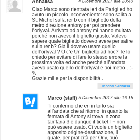
Annalisa
4 Dicembre 2017 alle 20:40
Ciao Marco sono rientrata ieri da Parigi ed ho
avuto un piccolo inconveniente: sono salita a
St. Michel sulla rer b con il biglietto della
metro direzione antony per poi prendere
l’orlyval. Arrivata ad antony mi hanno multata
perché non avevo il biglietto giusto. Volevo
sapere quale biglietto dovevo avere per salire
sulla rer b? Già li dovevo usare quello
dell’orlyval ? O c’e Un biglietto ad hoc? Te lo
chiedo per evitare di fare lo stesso errore la
prossima volta ed anche perché all’andata
avevo usato quello dell’orlyval e poi metro…:-
%
Grazie mille per la disponibilità .
Rispondi a Annalisa
Marco (staff)
5 Dicembre 2017 alle 16:15
Ti confermo che eri in torto sia
all’andata che al ritorno, in quanto la
fermata di Antony si trova in zona
tariffaria 3 e dunque il ticket T+ non
può essere usato. Ci vuole un biglietto
apposito origine-destinazione, il
quale, per praticità per Orly, può