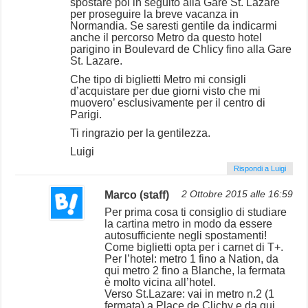
spostare poi in seguito alla Gare St. Lazare
per proseguire la breve vacanza in
Normandia. Se saresti gentile da indicarmi
anche il percorso Metro da questo hotel
parigino in Boulevard de Chlicy fino alla Gare
St. Lazare.
Che tipo di biglietti Metro mi consigli
d’acquistare per due giorni visto che mi
muovero’ esclusivamente per il centro di
Parigi.
Ti ringrazio per la gentilezza.
Luigi
Rispondi a Luigi
Marco (staff)
2 Ottobre 2015 alle 16:59
Per prima cosa ti consiglio di studiare
la cartina metro in modo da essere
autosufficiente negli spostamenti!
Come biglietti opta per i carnet di T+.
Per l’hotel: metro 1 fino a Nation, da
qui metro 2 fino a Blanche, la fermata
è molto vicina all’hotel.
Verso St.Lazare: vai in metro n.2 (1
fermata) a Place de Clichy e da qui