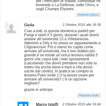
per i mercatini di Natale, comunque ne
troverete a La Defense, sotto l’Arco, e
sugli Champs Elysees.
Rispondi a Marco
Giulia
2 Ottobre 2015 alle 18:38
Ciao a tutti, io questa domenica partirò per
Parigi e starò li 5 giorni, durante i quali dovrò
andare all’università 13 a Villetaneuse.
Atterrerò a Orly e ho preso un appartamento a
Clignancourt. Più o meno ho capito come
arrivare all’università, ma il mio dubbio più
grande è se esiste un’unica tessera valida 5
giorni che copra tutti i miei spostamenti
(calcolando che dovrò prendere non solo la
metro ma anche treno e tram e che dovrò
uscire dal centro). In pratica se compro la
tessera Paris visite 1-5 la posso usare per
arrivare all’università? c’è un opzione
migliore?
grazie in anticipo
Rispondi a Giulia
Marco (staff)
2 Ottobre 2015 alle 19:44