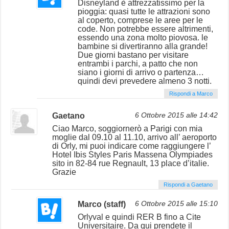
Disneyland è attrezzatissimo per la
pioggia: quasi tutte le attrazioni sono
al coperto, comprese le aree per le
code. Non potrebbe essere altrimenti,
essendo una zona molto piovosa. le
bambine si divertiranno alla grande!
Due giorni bastano per visitare
entrambi i parchi, a patto che non
siano i giorni di arrivo o partenza…
quindi devi prevedere almeno 3 notti.
Rispondi a Marco
Gaetano
6 Ottobre 2015 alle 14:42
Ciao Marco, soggiornerò a Parigi con mia
moglie dal 09.10 al 11.10, arrivo all’ aeroporto
di Orly, mi puoi indicare come raggiungere l’
Hotel Ibis Styles Paris Massena Olympiades
sito in 82-84 rue Regnault, 13 place d’italie.
Grazie
Rispondi a Gaetano
Marco (staff)
6 Ottobre 2015 alle 15:10
Orlyval e quindi RER B fino a Cite
Universitaire. Da qui prendete il