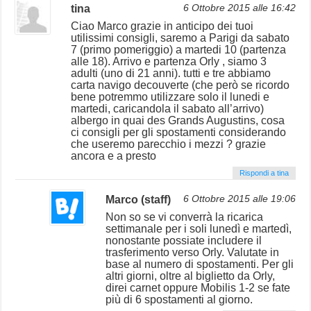
tina
6 Ottobre 2015 alle 16:42
Ciao Marco grazie in anticipo dei tuoi
utilissimi consigli, saremo a Parigi da sabato
7 (primo pomeriggio) a martedi 10 (partenza
alle 18). Arrivo e partenza Orly , siamo 3
adulti (uno di 21 anni). tutti e tre abbiamo
carta navigo decouverte (che però se ricordo
bene potremmo utilizzare solo il lunedi e
martedi, caricandola il sabato all’arrivo)
albergo in quai des Grands Augustins, cosa
ci consigli per gli spostamenti considerando
che useremo parecchio i mezzi ? grazie
ancora e a presto
Rispondi a tina
Marco (staff)
6 Ottobre 2015 alle 19:06
Non so se vi converrà la ricarica
settimanale per i soli lunedì e martedì,
nonostante possiate includere il
trasferimento verso Orly. Valutate in
base al numero di spostamenti. Per gli
altri giorni, oltre al biglietto da Orly,
direi carnet oppure Mobilis 1-2 se fate
più di 6 spostamenti al giorno.