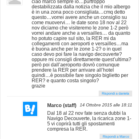
ciao marco sempre io…purtroppo
destabilizzata dalla notizia che il mio albergo
è in una zona poco consigliata…cmq detto
questo…vorrei avere anche un consiglio su
come muovervi… le date sono 18 nov al 22
nov diciamo che visiteremo le zone 1-2 però
vorrei andare anche a versailles… da quanto
ho potuto capire sul sito, la RER mi da
collegamenti con aeroporti e versailles…ma
è buona anche per le zone 1-2? o in quel
caso devo poi fare la navigo decouverte?
oppure mi consigli direttamente quest’ultima?
però poi dall’aeroporto dovrò comunque
prendere la RER per arrivare all’hotel
quindi…è possibile fare singolo biglietto per
RER? e quanto costa singolo?
grazie
Rispondi a daniela
Marco (staff)
14 Ottobre 2015 alle 18:11
Dal 18 al 22 nov fate senza dubbi la
Navigo Decouverte, la ricarica zone 1-
5 vi coprirà tutti gli spostamenti
compresa la RER.
Rispondi a Marco