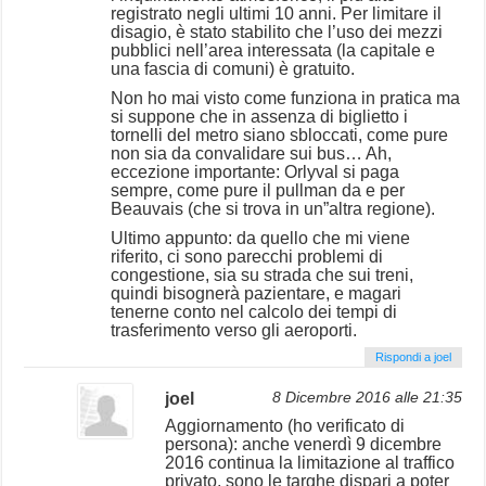
registrato negli ultimi 10 anni. Per limitare il
disagio, è stato stabilito che l’uso dei mezzi
pubblici nell’area interessata (la capitale e
una fascia di comuni) è gratuito.
Non ho mai visto come funziona in pratica ma
si suppone che in assenza di biglietto i
tornelli del metro siano sbloccati, come pure
non sia da convalidare sui bus… Ah,
eccezione importante: Orlyval si paga
sempre, come pure il pullman da e per
Beauvais (che si trova in un”altra regione).
Ultimo appunto: da quello che mi viene
riferito, ci sono parecchi problemi di
congestione, sia su strada che sui treni,
quindi bisognerà pazientare, e magari
tenerne conto nel calcolo dei tempi di
trasferimento verso gli aeroporti.
Rispondi a joel
joel
8 Dicembre 2016 alle 21:35
Aggiornamento (ho verificato di
persona): anche venerdì 9 dicembre
2016 continua la limitazione al traffico
privato, sono le targhe dispari a poter