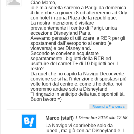
Ciao Marco,
io e mia sorella saremo a Parigi da domenica
4 dicembre a giovedi 8 ed atterreremo ad Orly
con hotel in zona Plaza de la republique.
La nostra intenzione è visitare
prevalentemente il centro di Parigi, unica
eccezione Disneyland Paris.
Avevamo pensato di utilizzare la RER per gli
spostamenti dall’aeroporto al centro (e
viceversa) e per Disneyland.
Secondo te conviene acquistare
separatamente i biglietti della RER ed
usufruire del carnet T+ di 10 biglietti per il
resto?
Da quel che ho capito la Navigo Decouverte
conviene se si ha l’intenzione di spostarsi più
volte fuori dal centro e, come ti ho detto, noi
vorremmo andare solo a Disneyland.
Ti ringrazio in anticipo della tua disponibilità.
Buon lavoro =)
Rispondi a Francesca
Marco (staff)
1 Dicembre 2016 alle 12:58
La Navigo vi coprirebbe solo da
lunedi, ma già con a/r Disneyland e il