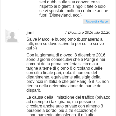
seri dubbi sulla sua convenienza
rispetto ai biglietti singoli: fatelo solo
se vi spostate molto in centro e anche
fuori (Disneyland, ecc.)
Rispondi a Marco
joel
7 Dicembre 2016 alle 21:20
Salve Marco, e buongiorno (buonasera) a
tutti; non so dove scriverlo per cui lo scrivo
qui :-)
Con la giornata di giovedì 8 dicembre 2016
sono 3 giorni consecutivi che a Parigi e nei
comuni della prima periferia si circola a
targhe alterne (il giorno 8 circolano quelle
con cifra finale pari; nota: il numero del
dipartimento, equivalente alla sigla della
provincia in Italia e che per Parigi è il 75, non
rientra nella determinazione dei pari e dei
dispari).
La causa della limitazione del traffico (privato;
ad esempio i taxi girano, ma possono
circolare anche auto private con almeno 3
persone a bordo, più altre eccezioni) è
l’inquinamento atmosferico, il più alto