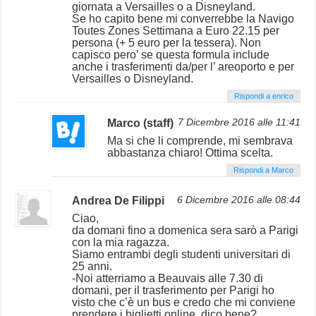
giornata a Versailles o a Disneyland.
Se ho capito bene mi converrebbe la Navigo
Toutes Zones Settimana a Euro 22.15 per
persona (+ 5 euro per la tessera). Non
capisco pero’ se questa formula include
anche i trasferimenti da/per l’ areoporto e per
Versailles o Disneyland.
Rispondi a enrico
Marco (staff)
7 Dicembre 2016 alle 11:41
Ma si che li comprende, mi sembrava
abbastanza chiaro! Ottima scelta.
Rispondi a Marco
Andrea De Filippi
6 Dicembre 2016 alle 08:44
Ciao,
da domani fino a domenica sera sarò a Parigi
con la mia ragazza.
Siamo entrambi degli studenti universitari di
25 anni.
-Noi atterriamo a Beauvais alle 7.30 di
domani, per il trasferimento per Parigi ho
visto che c’è un bus e credo che mi conviene
prendere i biglietti online, dico bene?