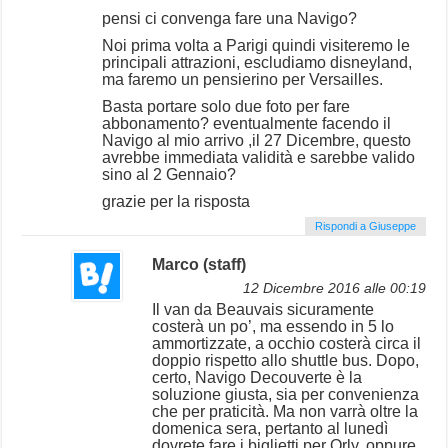
pensi ci convenga fare una Navigo?
Noi prima volta a Parigi quindi visiteremo le
principali attrazioni, escludiamo disneyland,
ma faremo un pensierino per Versailles.
Basta portare solo due foto per fare
abbonamento? eventualmente facendo il
Navigo al mio arrivo ,il 27 Dicembre, questo
avrebbe immediata validità e sarebbe valido
sino al 2 Gennaio?
grazie per la risposta
Rispondi a Giuseppe
Marco (staff)
12 Dicembre 2016 alle 00:19
Il van da Beauvais sicuramente
costerà un po’, ma essendo in 5 lo
ammortizzate, a occhio costerà circa il
doppio rispetto allo shuttle bus. Dopo,
certo, Navigo Decouverte è la
soluzione giusta, sia per convenienza
che per praticità. Ma non varrà oltre la
domenica sera, pertanto al lunedì
dovrete fare i biglietti per Orly, oppure