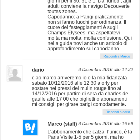
giorni per il 30, 31 e 1. Dal lunedì, agli
adulti conviene la navigo Decouverte
toutes zones.
Capodanno: a Parigi praticamente
non si fanno fuochi per ordinanza. Il
cuore dei festeggiamenti è sugli
Champs Elysees, ma aspettatevi
molta ma molta, molta confusione. Qui
nella guida trovi anche un articolo di
approfondimento sul capodanno.
Rispondi a Marco
dario
8 Dicembre 2016 alle 14:32
ciao marco arriveremo io e la mia fidanzata
sabato 10/12/2016 alle 12 30 a orly per
sostare nei pressi del mulin rouge fino al
14/12/2016 per partire di sera da charles de
gaulle alle 17 00 che biglietti o abonamenti
mi consigli per girare parigi comodamente.
Rispondi a dario
Marco (staff)
8 Dicembre 2016 alle 16:59
L’abbonamento che calza, l’unico, è la
Paris Visite 1-5 per 5 giorni, ma ho