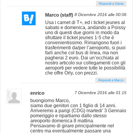
Rispondi a Gloria
Marco (staff)
8 Dicembre 2016 alle 00:06
Usa i carnet di T+, ed i ticket jeunes al
sabato e domenica, andando a Poissy
uno di questi due giorni in modo da
sfruttare il ticket jeunes 1-5 che è
convenientissimo. Rimangono fuori i
trasferimenti da/per l’aeroporto, si puoi
farli anche col bus di linea, ma non
pagherai 2 euro. Dai un’occhiata al
nostro articolo sui collegamenti con gli
aeroporti per vedere tutte le possibilità
che offre Orly, con prezzi.
Rispondi a Marco
enrico
7 Dicembre 2016 alle 01:15
buongiorno Marco,
siamo due genitori con 1 figlio di 14 anni.
Arriveremo a parigi (CDG) martedi’ 3 Gennaio
pomeriggio e ripartiamo dallo stesso
areoporto domenica 8 mattina.
Pensavamo di girare principalmente nel
centro ma eventualmente passare una