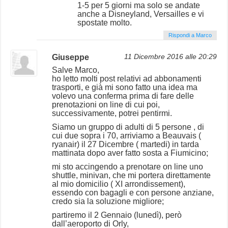
1-5 per 5 giorni ma solo se andate
anche a Disneyland, Versailles e vi
spostate molto.
Rispondi a Marco
Giuseppe
11 Dicembre 2016 alle 20:29
Salve Marco,
ho letto molti post relativi ad abbonamenti
trasporti, e già mi sono fatto una idea ma
volevo una conferma prima di fare delle
prenotazioni on line di cui poi,
successivamente, potrei pentirmi.
Siamo un gruppo di adulti di 5 persone , di
cui due sopra i 70, arriviamo a Beauvais (
ryanair) il 27 Dicembre ( martedi) in tarda
mattinata dopo aver fatto sosta a Fiumicino;
mi sto accingendo a prenotare on line uno
shuttle, minivan, che mi portera direttamente
al mio domicilio ( XI arrondissement),
essendo con bagagli e con persone anziane,
credo sia la soluzione migliore;
partiremo il 2 Gennaio (lunedì), però
dall’aeroporto di Orly,