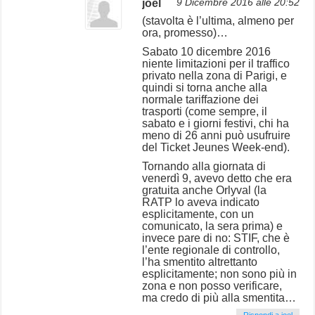
joel
9 Dicembre 2016 alle 20:52
(stavolta è l’ultima, almeno per
ora, promesso)…
Sabato 10 dicembre 2016
niente limitazioni per il traffico
privato nella zona di Parigi, e
quindi si torna anche alla
normale tariffazione dei
trasporti (come sempre, il
sabato e i giorni festivi, chi ha
meno di 26 anni può usufruire
del Ticket Jeunes Week-end).
Tornando alla giornata di
venerdì 9, avevo detto che era
gratuita anche Orlyval (la
RATP lo aveva indicato
esplicitamente, con un
comunicato, la sera prima) e
invece pare di no: STIF, che è
l’ente regionale di controllo,
l’ha smentito altrettanto
esplicitamente; non sono più in
zona e non posso verificare,
ma credo di più alla smentita…
Rispondi a joel