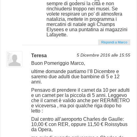
sempre di godersi la città e non
rinchiudersi troppo nei musei. Se
volete respirare un po’ di atmosfera
natalizia, mettete in programma i
mercatini di natale agli Champs
Elysees e una puntatina ai magazzini
Lafayette.
Rispondi a Marco
Teresa
5 Dicembre 2016 alle 15:55
Buon Pomeriggio Marco,
ultime domande partiamo l’8 Dicembre e
saremo due adulti due bambine di 5 e 12
anni.
Pensavo di prendere il carnet da 10 per adulti
e un carnet per la piccola di 5 anni. Leggevo
che il carnet è valido anche per RER/METRO
e viceversa , ma poi qualche riga dopo ho
letto :
Dal centro all’aeroporto Charles de Gaulle:
10,00 € con RER, oppure 11,50 € Roissybus
da Opera,