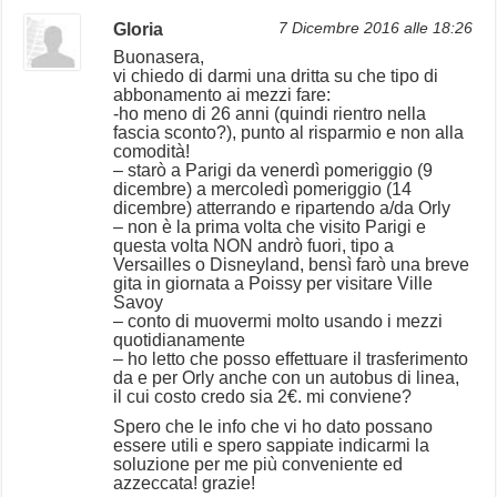
Gloria
7 Dicembre 2016 alle 18:26
Buonasera,
vi chiedo di darmi una dritta su che tipo di
abbonamento ai mezzi fare:
-ho meno di 26 anni (quindi rientro nella
fascia sconto?), punto al risparmio e non alla
comodità!
– starò a Parigi da venerdì pomeriggio (9
dicembre) a mercoledì pomeriggio (14
dicembre) atterrando e ripartendo a/da Orly
– non è la prima volta che visito Parigi e
questa volta NON andrò fuori, tipo a
Versailles o Disneyland, bensì farò una breve
gita in giornata a Poissy per visitare Ville
Savoy
– conto di muovermi molto usando i mezzi
quotidianamente
– ho letto che posso effettuare il trasferimento
da e per Orly anche con un autobus di linea,
il cui costo credo sia 2€. mi conviene?
Spero che le info che vi ho dato possano
essere utili e spero sappiate indicarmi la
soluzione per me più conveniente ed
azzeccata! grazie!