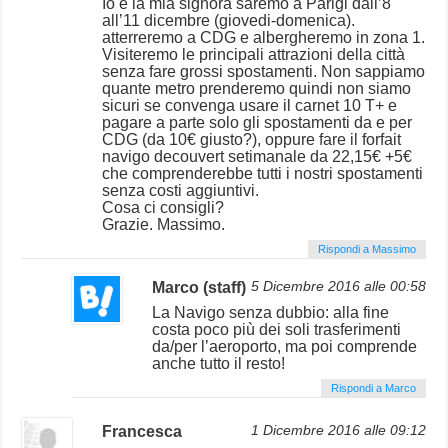
Io e la mia signora saremo a Parigi dall’8
all’11 dicembre (giovedi-domenica).
atterreremo a CDG e albergheremo in zona 1.
Visiteremo le principali attrazioni della città
senza fare grossi spostamenti. Non sappiamo
quante metro prenderemo quindi non siamo
sicuri se convenga usare il carnet 10 T+ e
pagare a parte solo gli spostamenti da e per
CDG (da 10€ giusto?), oppure fare il forfait
navigo decouvert setimanale da 22,15€ +5€
che comprenderebbe tutti i nostri spostamenti
senza costi aggiuntivi.
Cosa ci consigli?
Grazie. Massimo.
Rispondi a Massimo
Marco (staff)
5 Dicembre 2016 alle 00:58
La Navigo senza dubbio: alla fine
costa poco più dei soli trasferimenti
da/per l’aeroporto, ma poi comprende
anche tutto il resto!
Rispondi a Marco
Francesca
1 Dicembre 2016 alle 09:12