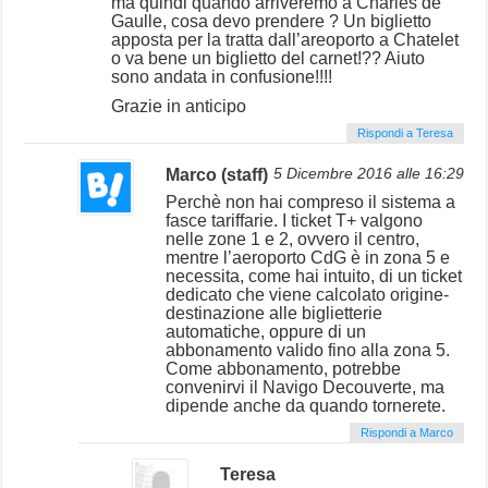
ma quindi quando arriveremo a Charles de
Gaulle, cosa devo prendere ? Un biglietto
apposta per la tratta dall’areoporto a Chatelet
o va bene un biglietto del carnet!?? Aiuto
sono andata in confusione!!!!
Grazie in anticipo
Rispondi a Teresa
Marco (staff)
5 Dicembre 2016 alle 16:29
Perchè non hai compreso il sistema a
fasce tariffarie. I ticket T+ valgono
nelle zone 1 e 2, ovvero il centro,
mentre l’aeroporto CdG è in zona 5 e
necessita, come hai intuito, di un ticket
dedicato che viene calcolato origine-
destinazione alle biglietterie
automatiche, oppure di un
abbonamento valido fino alla zona 5.
Come abbonamento, potrebbe
convenirvi il Navigo Decouverte, ma
dipende anche da quando tornerete.
Rispondi a Marco
Teresa