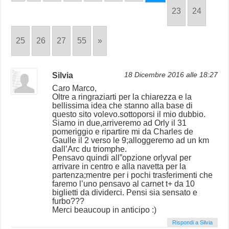
23
24
25
26
27
55
»
Silvia
18 Dicembre 2016 alle 18:27
Caro Marco,
Oltre a ringraziarti per la chiarezza e la
bellissima idea che stanno alla base di
questo sito volevo.sottoporsi il mio dubbio.
Siamo in due,arriveremo ad Orly il 31
pomeriggio e ripartire mi da Charles de
Gaulle il 2 verso le 9;alloggeremo ad un km
dall’Arc du triomphe.
Pensavo quindi all”opzione orlyval per
arrivare in centro e alla navetta per la
partenza;mentre per i pochi trasferimenti che
faremo l’uno pensavo al carnet t+ da 10
biglietti da dividerci. Pensi sia sensato e
furbo???
Merci beaucoup in anticipo :)
Rispondi a Silvia