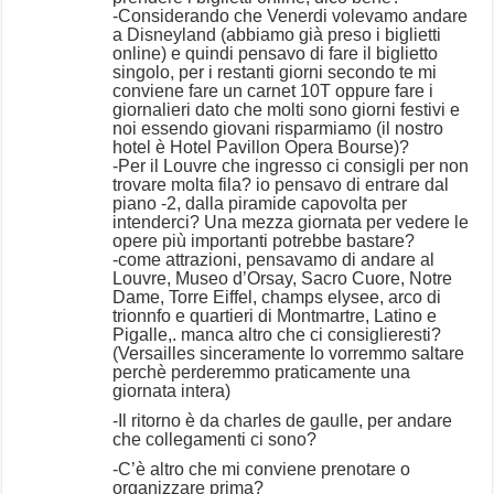
-Considerando che Venerdi volevamo andare
a Disneyland (abbiamo già preso i biglietti
online) e quindi pensavo di fare il biglietto
singolo, per i restanti giorni secondo te mi
conviene fare un carnet 10T oppure fare i
giornalieri dato che molti sono giorni festivi e
noi essendo giovani risparmiamo (il nostro
hotel è Hotel Pavillon Opera Bourse)?
-Per il Louvre che ingresso ci consigli per non
trovare molta fila? io pensavo di entrare dal
piano -2, dalla piramide capovolta per
intenderci? Una mezza giornata per vedere le
opere più importanti potrebbe bastare?
-come attrazioni, pensavamo di andare al
Louvre, Museo d’Orsay, Sacro Cuore, Notre
Dame, Torre Eiffel, champs elysee, arco di
trionnfo e quartieri di Montmartre, Latino e
Pigalle,. manca altro che ci consiglieresti?
(Versailles sinceramente lo vorremmo saltare
perchè perderemmo praticamente una
giornata intera)
-Il ritorno è da charles de gaulle, per andare
che collegamenti ci sono?
-C’è altro che mi conviene prenotare o
organizzare prima?