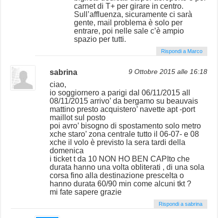
carnet di T+ per girare in centro.
Sull’affluenza, sicuramente ci sarà
gente, mail problema è solo per
entrare, poi nelle sale c’è ampio
spazio per tutti.
Rispondi a Marco
sabrina
9 Ottobre 2015 alle 16:18
ciao,
io soggiornero a parigi dal 06/11/2015 all
08/11/2015 arrivo’ da bergamo su beauvais
mattino presto acquistero’ navette apt -port
maillot sul posto
poi avro’ bisogno di spostamento solo metro
xche staro’ zona centrale tutto il 06-07- e 08
xche il volo è previsto la sera tardi della
domenica
i ticket t da 10 NON HO BEN CAPIto che
durata hanno una volta obliterati , di una sola
corsa fino alla destinazione prescelta o
hanno durata 60/90 min come alcuni tkt ?
mi fate sapere grazie
Rispondi a sabrina