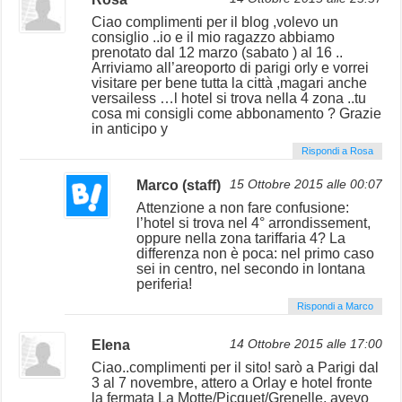
Ciao complimenti per il blog ,volevo un
consiglio ..io e il mio ragazzo abbiamo
prenotato dal 12 marzo (sabato ) al 16 ..
Arriviamo all’areoporto di parigi orly e vorrei
visitare per bene tutta la città ,magari anche
versailess …l hotel si trova nella 4 zona ..tu
cosa mi consigli come abbonamento ? Grazie
in anticipo y
Rispondi a Rosa
Marco (staff)
15 Ottobre 2015 alle 00:07
Attenzione a non fare confusione:
l’hotel si trova nel 4° arrondissement,
oppure nella zona tariffaria 4? La
differenza non è poca: nel primo caso
sei in centro, nel secondo in lontana
periferia!
Rispondi a Marco
Elena
14 Ottobre 2015 alle 17:00
Ciao..complimenti per il sito! sarò a Parigi dal
3 al 7 novembre, attero a Orlay e hotel fronte
la fermata La Motte/Picquet/Grenelle, avevo