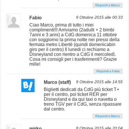
Rispondi a Marco
Fabio
9 Ottobre 2015 alle 00:33
Ciao Marco, prima di tutto i miei
complimenti!!! Arriviamo (2adulti + 2 bimbi
7anni e 3 anni) a CdG domenica 11 ottobre
con soggiorno la prima notte nei pressi della
fermata metro Libertè (quindi domenicabin
giro per il centro) Il lunedi ci rechiamo a
Disneyland con rientro a CdG il mercoledì.
Cosa mi consigli per i trasferimenti? Grazie
mille!
Rispondi a Fabio
Marco (staff)
9 Ottobre 2015 alle 14:55
Biglietti dedicati da CdG più ticket T+
per il centro, poi ticket RER per
Disneyland e da qui taxi o navetta o
treno TGV per il CdG, senza ripassare
dal centro.
Rispondi a Marco
mirko
8 Ottobre 2015 alle 20:04