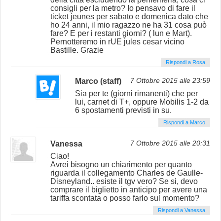
consigli per la metro? Io pensavo di fare il
ticket jeunes per sabato e domenica dato che
ho 24 anni, il mio ragazzo ne ha 31 cosa può
fare? E per i restanti giorni? ( lun e Mart).
Pernotteremo in rUE jules cesar vicino
Bastille. Grazie
Rispondi a Rosa
Marco (staff)
7 Ottobre 2015 alle 23:59
Sia per te (giorni rimanenti) che per
lui, carnet di T+, oppure Mobilis 1-2 da
6 spostamenti previsti in su.
Rispondi a Marco
Vanessa
7 Ottobre 2015 alle 20:31
Ciao!
Avrei bisogno un chiarimento per quanto
riguarda il collegamento Charles de Gaulle-
Disneyland.. esiste il tgv vero? Se si, devo
comprare il biglietto in anticipo per avere una
tariffa scontata o posso farlo sul momento?
Rispondi a Vanessa