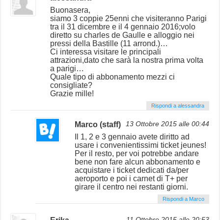
Buonasera,
siamo 3 coppie 25enni che visiteranno Parigi
tra il 31 dicembre e il 4 gennaio 2016;volo
diretto su charles de Gaulle e alloggio nei
pressi della Bastille (11 arrond.)…
Ci interessa visitare le principali
attrazioni,dato che sarà la nostra prima volta
a parigi…
Quale tipo di abbonamento mezzi ci
consigliate?
Grazie mille!
Rispondi a alessandra
Marco (staff)
13 Ottobre 2015 alle 00:44
Il 1, 2 e 3 gennaio avete diritto ad
usare i convenientissimi ticket jeunes!
Per il resto, per voi potrebbe andare
bene non fare alcun abbonamento e
acquistare i ticket dedicati da/per
aeroporto e poi i carnet di T+ per
girare il centro nei restanti giorni.
Rispondi a Marco
11 Ottobre 2015 alle 20:53