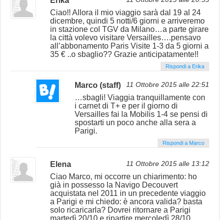
Erika
Ciao!! Allora il mio viaggio sarà dal 19 al 24
dicembre, quindi 5 notti/6 giorni e arriveremo
in stazione col TGV da Milano…a parte girare
la città volevo visitare Versailles….pensavo
all’abbonamento Paris Visite 1-3 da 5 giorni a
35 € ..o sbaglio?? Grazie anticipatamente!!
Rispondi a Erika
Marco (staff)
11 Ottobre 2015 alle 22:51
…sbagli! Viaggia tranquillamente con
i carnet di T+ e per il giorno di
Versailles fai la Mobilis 1-4 se pensi di
spostarti un poco anche alla sera a
Parigi.
Rispondi a Marco
Elena
11 Ottobre 2015 alle 13:12
Ciao Marco, mi occorre un chiarimento: ho
già in possesso la Navigo Decouvert
acquistata nel 2011 in un precedente viaggio
a Parigi e mi chiedo: è ancora valida? basta
solo ricaricarla? Dovrei ritornare a Parigi
martedì 20/10 e ripartire mercoledì 28/10.