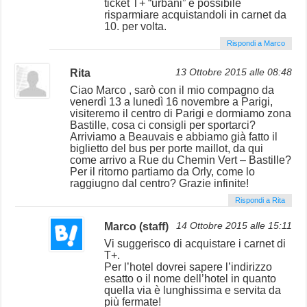
ticket T+ “urbani” è possibile
risparmiare acquistandoli in carnet da
10. per volta.
Rispondi a Marco
Rita
13 Ottobre 2015 alle 08:48
Ciao Marco , sarò con il mio compagno da
venerdì 13 a lunedì 16 novembre a Parigi,
visiteremo il centro di Parigi e dormiamo zona
Bastille, cosa ci consigli per sportarci?
Arriviamo a Beauvais e abbiamo già fatto il
biglietto del bus per porte maillot, da qui
come arrivo a Rue du Chemin Vert – Bastille?
Per il ritorno partiamo da Orly, come lo
raggiugno dal centro? Grazie infinite!
Rispondi a Rita
Marco (staff)
14 Ottobre 2015 alle 15:11
Vi suggerisco di acquistare i carnet di
T+.
Per l’hotel dovrei sapere l’indirizzo
esatto o il nome dell’hotel in quanto
quella via è lunghissima e servita da
più fermate!