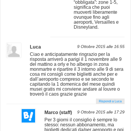
“obbligata”: zone 1-5,
significa che puoi
muoverti liberamente
ovunque fino agli
aeroporti, Versailles e
Disneyland.
Luca
9 Ottobre 2015 alle 16:55
Ciao e anticipatamente ringrazio per la
risposta arriverò a parigi il 1 novembre alle 9
del mattino a orly e ho albergo in zona
monmartre e ripartire il 3 intorno alle 9 di sera
cosa mi consigli come biglietti anche per e
dall’aeroporto compreso e se secondo te
capitando la 1 domenica del mese quindi
musei gratis mi conviene andare al louvre o
troverò il caos grazie grazie
Rispondi a Luca
Marco (staff)
9 Ottobre 2015 alle 17:29
Per 3 giorni il consiglio è sempre lo
stesso: nessun abbonamento, ma
biglietti dedicati da/per aeroporto e poi