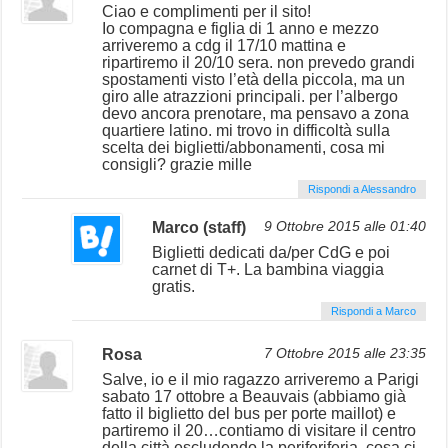
Ciao e complimenti per il sito!
Io compagna e figlia di 1 anno e mezzo
arriveremo a cdg il 17/10 mattina e
ripartiremo il 20/10 sera. non prevedo grandi
spostamenti visto l’età della piccola, ma un
giro alle atrazzioni principali. per l’albergo
devo ancora prenotare, ma pensavo a zona
quartiere latino. mi trovo in difficoltà sulla
scelta dei biglietti/abbonamenti, cosa mi
consigli? grazie mille
Rispondi a Alessandro
Marco (staff)
9 Ottobre 2015 alle 01:40
Biglietti dedicati da/per CdG e poi
carnet di T+. La bambina viaggia
gratis.
Rispondi a Marco
Rosa
7 Ottobre 2015 alle 23:35
Salve, io e il mio ragazzo arriveremo a Parigi
sabato 17 ottobre a Beauvais (abbiamo già
fatto il biglietto del bus per porte maillot) e
partiremo il 20…contiamo di visitare il centro
della città escludendo la periferiferia, cosa ci