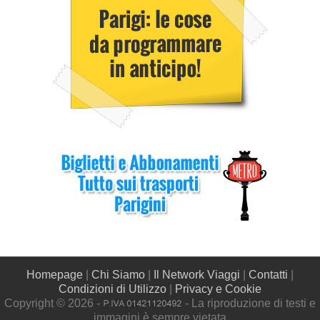
Homepage
|
Chi Siamo
|
Il Network Viaggi
|
Contatti
|
Condizioni di Utilizzo
|
Privacy e Cookie
Copyright © 2026 -
- La riproduzione di testi e
immagini è sempre vietata