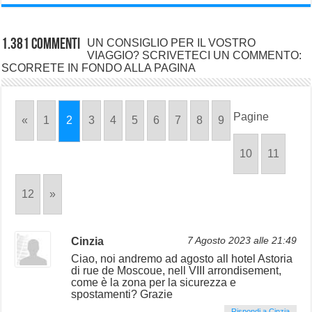
1.381 commenti
UN CONSIGLIO PER IL VOSTRO
VIAGGIO? SCRIVETECI UN COMMENTO:
SCORRETE IN FONDO ALLA PAGINA
Pagine
«
1
2
3
4
5
6
7
8
9
10
11
12
»
Cinzia
7 Agosto 2023 alle 21:49
Ciao, noi andremo ad agosto all hotel Astoria
di rue de Moscoue, nell VIII arrondisement,
come è la zona per la sicurezza e
spostamenti? Grazie
Rispondi a Cinzia