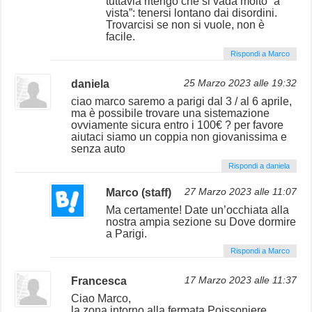
tuttavia ritengo che si vada molto “a
vista”: tenersi lontano dai disordini.
Trovarcisi se non si vuole, non è
facile.
Rispondi a Marco
daniela
25 Marzo 2023 alle 19:32
ciao marco saremo a parigi dal 3 / al 6 aprile,
ma è possibile trovare una sistemazione
ovviamente sicura entro i 100€ ? per favore
aiutaci siamo un coppia non giovanissima e
senza auto
Rispondi a daniela
Marco (staff)
27 Marzo 2023 alle 11:07
Ma certamente! Date un’occhiata alla
nostra ampia sezione su Dove dormire
a Parigi.
Rispondi a Marco
Francesca
17 Marzo 2023 alle 11:37
Ciao Marco,
la zona intorno alla fermata Poissoniere