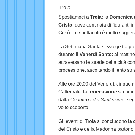
Troia
Spostiamoci a
Troia:
la
Domenica d
Cristo
, dove centinaia di figuranti 
Gesù. Lo spettacolo è molto suggest
La Settimana Santa si svolge tra pre
durante il
Venerdì Santo
: al mattin
attraversano le strade della città con
processione, ascoltando il lento stris
Alle ore 20:00 del Venerdì, cinque m
Cattedrale: la
processione
si chiud
dalla
Congrega del Santissimo
, seg
volto scoperto.
Gli eventi di Troia si concludono
la 
del Cristo e della Madonna partono d