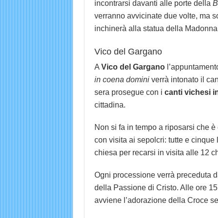
incontrarsi davanti alle porte della
B
verranno avvicinate due volte, ma solt
inchinerà alla statua della Madonna,
Vico del Gargano
A
Vico del Gargano
l’appuntamento
in coena domini
verrà intonato il ca
sera prosegue con i
canti vichesi i
cittadina.
Non si fa in tempo a riposarsi che è 
con visita ai sepolcri: tutte e cinqu
chiesa per recarsi in visita alle 12 
Ogni processione verrà preceduta da
della Passione di Cristo. Alle ore 
avviene l’adorazione della Croce seg