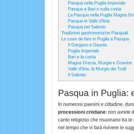
Pasqua nella Puglia Imperiale
Pasqua a Bari e sulla costa
La Pasqua nella Puglia Magna Gr
Pasqua in Valle d’Itria
Pasqua nel Salento
Tradizioni gastronomiche Pasquali
Le cose da fare in Puglia a Pasqua
Il Gargano e Daunia
Puglia Imperiale
Bari e la costa
Magna Grecia, Murgia e Gravine
Valle d’Itria, la Murgia dei Trulli
Il Salento
Pasqua in Puglia: ev
In numerosi paesini e cittadine, dur
processioni cristiane
: non avrete 
canto religioso che risuonano tra le 
nel tempo che vi farà rivivere le sug