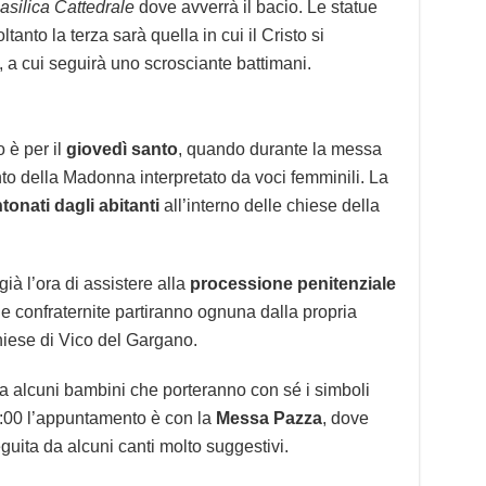
asilica Cattedrale
dove avverrà il bacio. Le statue
anto la terza sarà quella in cui il Cristo si
 a cui seguirà uno scrosciante battimani.
 è per il
giovedì santo
, quando durante la messa
nto della Madonna interpretato da voci femminili. La
ntonati dagli abitanti
all’interno delle chiese della
già l’ora di assistere alla
processione penitenziale
e le confraternite partiranno ognuna dalla propria
chiese di Vico del Gargano.
 alcuni bambini che porteranno con sé i simboli
15:00 l’appuntamento è con la
Messa Pazza
, dove
uita da alcuni canti molto suggestivi.