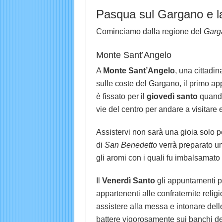
Pasqua sul Gargano e l
Cominciamo dalla regione del
Garg
Monte Sant’Angelo
A
Monte Sant’Angelo
, una cittadin
sulle coste del Gargano, il primo a
è fissato per il
giovedì santo
quando 
vie del centro per andare a visitare 
Assistervi non sarà una gioia solo pe
di
San Benedetto
verrà preparato u
gli aromi con i quali fu imbalsamato 
Il
Venerdì Santo
gli appuntamenti pa
appartenenti alle confraternite relig
assistere alla messa e intonare delle 
battere vigorosamente sui banchi de