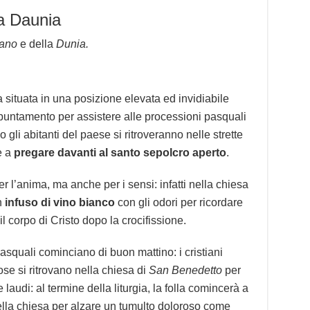
a Daunia
ano
e della
Dunia.
a situata in una posizione elevata ed invidiabile
ppuntamento per assistere alle processioni pasquali
gli abitanti del paese si ritroveranno nelle strette
e a
pregare davanti al santo sepolcro aperto
.
r l’anima, ma anche per i sensi: infatti nella chiesa
n
infuso di vino bianco
con gli odori per ricordare
il corpo di Cristo dopo la crocifissione.
squali cominciano di buon mattino: i cristiani
iose si ritrovano nella chiesa di
San Benedetto
per
laudi: al termine della liturgia, la folla comincerà a
lla chiesa per alzare un tumulto doloroso come