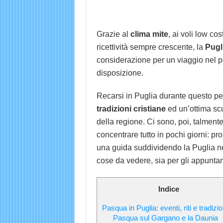
Grazie al
clima mite
, ai voli low co
ricettività sempre crescente, la
Pugl
considerazione per un viaggio nel p
disposizione.
Recarsi in Puglia durante questo p
tradizioni cristiane
ed un’ottima sc
della regione. Ci sono, poi, talment
concentrare tutto in pochi giorni: p
una guida suddividendo la Puglia nel
cose da vedere, sia per gli appunta
Indice
Pasqua in Puglia: eventi, riti e tradizio
Pasqua sul Gargano e la Daunia