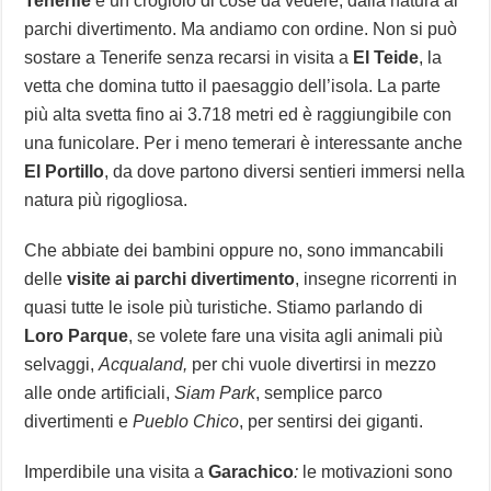
Tenerife
è un crogiolo di cose da vedere, dalla natura ai
parchi divertimento. Ma andiamo con ordine. Non si può
sostare a Tenerife senza recarsi in visita a
El Teide
, la
vetta che domina tutto il paesaggio dell’isola. La parte
più alta svetta fino ai 3.718 metri ed è raggiungibile con
una funicolare. Per i meno temerari è interessante anche
El Portillo
, da dove partono diversi sentieri immersi nella
natura più rigogliosa.
Che abbiate dei bambini oppure no, sono immancabili
delle
visite ai parchi divertimento
, insegne ricorrenti in
quasi tutte le isole più turistiche. Stiamo parlando di
Loro Parque
, se volete fare una visita agli animali più
selvaggi,
Acqualand,
per chi vuole divertirsi in mezzo
alle onde artificiali,
Siam Park
, semplice parco
divertimenti e
Pueblo Chico
, per sentirsi dei giganti.
Imperdibile una visita a
Garachico
:
le motivazioni sono