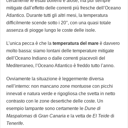
certamente le estati bollenti e afose, ma pur sempre
mitigate dall’effetto delle correnti più fresche dell’Oceano
Atlantico. Durante tutti gli altri mesi, la temperatura
difficilmente scende sotto i 20°, con una quasi totale
assenza di piogge lungo le coste delle isole.
L’unica pecca è che la
temperatura del mare
è davvero
molto bassa: siamo lontani delle temperature mitigate
dell’Oceano Indiano o dalle correnti piacevoli del
Mediterraneo, l’Oceano Atlantico è freddo tutto l’anno.
Ovviamente la situazione è leggermente diversa
nell’interno: non mancano zone montuose con picchi
innevati e natura verde e rigogliosa che svetta in netto
contrasto con le zone desertiche delle coste. Un
esempio lampante sono certamente le
Dune di
Maspalomas
di
Gran Canaria
e la vetta de
El Teide
di
Tenerife
.