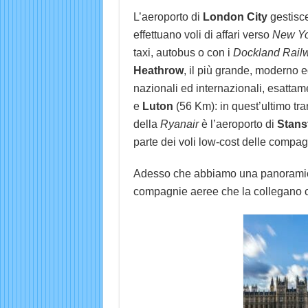
L’aeroporto di
London City
gestisce
effettuano voli di affari verso
New Yo
taxi, autobus o con i
Dockland Rail
Heathrow
, il più grande, moderno e
nazionali ed internazionali, esattame
e
Luton
(56 Km): in quest’ultimo tra
della
Ryanair
è l’aeroporto di
Stans
parte dei voli low-cost delle compa
Adesso che abbiamo una panoramica 
compagnie aeree che la collegano con