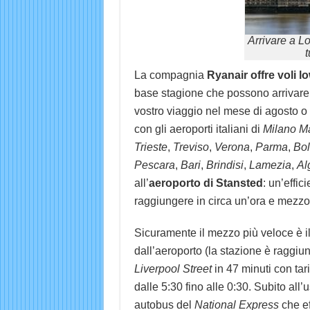
Arrivare a L
t
La compagnia
Ryanair offre voli l
base stagione che possono arrivare f
vostro viaggio nel mese di agosto o s
con gli aeroporti italiani di
Milano
M
Trieste
,
Treviso
,
Verona
,
Parma
,
Bo
Pescara
,
Bari
,
Brindisi
,
Lamezia
,
Al
all’
aeroporto di Stansted
: un’effic
raggiungere in circa un’ora e mezzo i
Sicuramente il mezzo più veloce è il
dall’aeroporto (la stazione è raggiung
Liverpool Street
in 47 minuti con tari
dalle 5:30 fino alle 0:30. Subito all’
autobus del
National Express
che ef