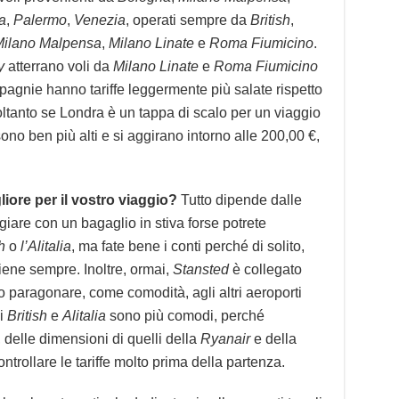
a
,
Palermo
,
Venezia
, operati sempre da
British
,
ilano Malpensa
,
Milano Linate
e
Roma Fiumicino
.
y
atterrano voli da
Milano Linate
e
Roma Fiumicino
pagnie hanno tariffe leggermente più salate rispetto
soltanto se Londra è un tappa di scalo per un viaggio
no ben più alti e si aggirano intorno alle 200,00 €,
ore per il vostro viaggio?
Tutto dipende dalle
giare con un bagaglio in stiva forse potrete
h
o
l’Alitalia
, ma fate bene i conti perché di solito,
ene sempre. Inoltre, ormai,
Stansted
è collegato
lo paragonare, come comodità, agli altri aeroporti
di
British
e
Alitalia
sono più comodi, perché
 delle dimensioni di quelli della
Ryanair
e della
ontrollare le tariffe molto prima della partenza.