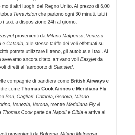
molti altri luoghi del Regno Unito. Al prezzo di 6,00
utobus
Terravision
che partono ogni 30 minuti, tutti i
i taxi, a disposizione 24h al giorno.
Easyjet
provenienti da
Milano Malpensa
,
Venezia
,
i
e
Catania
, alle stesse tariffe dei voli effettuati su
ittà potrete utilizzare il treno, gli autobus e i taxi. Al
n avevamo ancora citato, arrivano voli
Easyjet
da
li diretti all’aeroporto di
Stansted
.
i delle compagnie di bandiera come
British Airways
e
edie come
Thomas Cook Airines
e
Meridiana Fly
.
on
Bari
,
Cagliari
,
Catania
,
Genova
,
Milano
orino
,
Venezia
,
Verona
, mentre
Meridiana Fly
vi
a
Thomas Cook
parte da
Napoli
e
Olbia
e arriva al
voli provenienti da
Bologna
,
Milano Malpensa
,