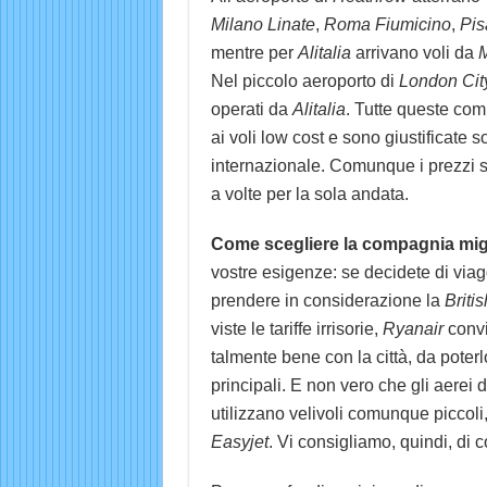
Milano Linate
,
Roma Fiumicino
,
Pis
mentre per
Alitalia
arrivano voli da
M
Nel piccolo aeroporto di
London
Cit
operati da
Alitalia
. Tutte queste com
ai voli low cost e sono giustificate 
internazionale. Comunque i prezzi so
a volte per la sola andata.
Come scegliere la compagnia migli
vostre esigenze: se decidete di viag
prendere in considerazione la
Britis
viste le tariffe irrisorie,
Ryanair
convi
talmente bene con la città, da poter
principali. E non vero che gli aerei 
utilizzano velivoli comunque piccoli,
Easyjet
. Vi consigliamo, quindi, di c