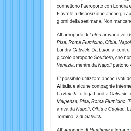
connettono l’aeroporto con Londra e 
£ avrete a disposizione anche gli a
giorni della settimana. Non mancano 
All’aeroporto di
Luton
arrivano voli
Pisa
,
Roma Fiumicino
,
Olbia
,
Napol
Londra
Gatwick
. Da
Luton
al centro c
piccolo aeroporto
Southern
, che no
Venezia
, mentre da
Napoli
partono vo
E’ possibile utilizzare anche i vol
Alitalia
e alcune compagnie interm
La
British
collega Londra
Gatwick
c
Malpensa
,
Pisa
,
Roma Fiumicino
,
T
arriva da
Napoli
,
Olbia
e
Cagliari
. L
Terminal 2 di
Gatwick
.
All’aeroporto di
Heathrow
atterrano 