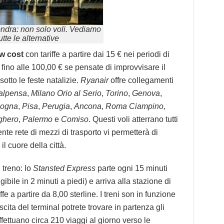
ondra: non solo voli. Vediamo
utte le alternative
ow cost
con tariffe a partire dai 15 € nei periodi di
ino alle 100,00 € se pensate di improvvisare il
otto le feste natalizie.
Ryanair
offre collegamenti
alpensa
,
Milano Orio al Serio
,
Torino
,
Genova
,
logna
,
Pisa
,
Perugia
,
Ancona
,
Roma Ciampino
,
ghero
,
Palermo
e
Comiso
. Questi voli atterrano tutti
iente rete di mezzi di trasporto vi permetterà di
l cuore della città.
 treno: lo
Stansted Express
parte ogni 15 minuti
ibile in 2 minuti a piedi) e arriva alla stazione di
ffe a partire da 8,00 sterline. I treni son in funzione
uscita del terminal potrete trovare in partenza gli
fettuano circa 210 viaggi al giorno verso le