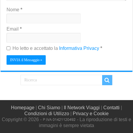
Nome
*
Email
*
Ho letto e accettato la
Informativa Privacy
*
Homepage
|
Chi Siamo
|
Il Network Viaggi
|
Contatti
|
Condizioni di Utilizzo
|
Privacy e Cookie
Copyright © 2026 -
- La riproduzione di testi e
immagini è sempre vietata