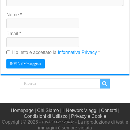
Nome
*
Email
*
Ho letto e accettato la
Informativa Privacy
*
Homepage
|
Chi Siamo
|
Il Network Viaggi
|
Contatti
|
Condizioni di Utilizzo
|
Privacy e Cookie
Copyright © 2026 -
- La riproduzione di testi e
immagini è sempre vietata