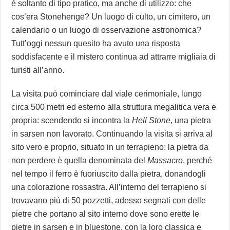
è soltanto di tipo pratico, ma anche di utilizzo: che
cos’era Stonehenge? Un luogo di culto, un cimitero, un
calendario o un luogo di osservazione astronomica?
Tutt’oggi nessun quesito ha avuto una risposta
soddisfacente e il mistero continua ad attrarre migliaia di
turisti all’anno.
La visita può cominciare dal viale cerimoniale, lungo
circa 500 metri ed esterno alla struttura megalitica vera e
propria: scendendo si incontra la
Hell Stone
, una pietra
in sarsen non lavorato. Continuando la visita si arriva al
sito vero e proprio, situato in un terrapieno: la pietra da
non perdere è quella denominata del
Massacro
, perché
nel tempo il ferro è fuoriuscito dalla pietra, donandogli
una colorazione rossastra. All’interno del terrapieno si
trovavano più di 50 pozzetti, adesso segnati con delle
pietre che portano al sito interno dove sono erette le
pietre in sarsen e in bluestone, con la loro classica e