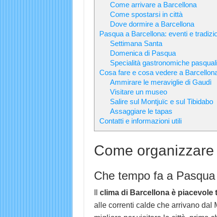
Come arrivare a Barcellona
Come spostarsi in città
Dove dormire a Barcellona
Pasqua a Barcellona: eventi e tradizio
Settimana Santa
Domenica di Pasqua
Specialità gastronomiche pasqual
Cosa fare e cosa vedere a Barcellon
Ammirare le meraviglie di Gaudì
Visitare un museo
Salire sul Montjuïc e sul Tibidabo
Assaggiare le tapas
Contatti e informazioni utili
Come organizzare i
Che tempo fa a Pasqua 
Il
clima di Barcellona è piacevole 
alle correnti calde che arrivano da