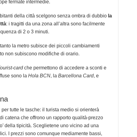
roppe fermate intermedie.
 abitanti della città scelgono senza ombra di dubbio
la
ttà
: i tragitti da una zona all’altra sono facilmente
equenza di 2 o 3 minuti.
ltanto la metro subisce dei piccoli cambiamenti
porto non subiscono modifiche di orario.
ourist-card
che permettono di accedere a sconti e
iffuse sono la
Hola BCN
, la
Barcellona Card
, e
ona
er tutte le tasche: il turista medio si orienterà
 di catena che offrono un rapporto qualità-prezzo
’ della tipicità. Sceglietene uno vicino ad una
bblici. I prezzi sono comunque mediamente bassi,