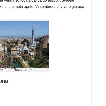
che venga soffocata dal caldo estivo: troverete
zo che a metà aprile. Vi sembrerà di vivere già una
c Guell Barcellona
lona