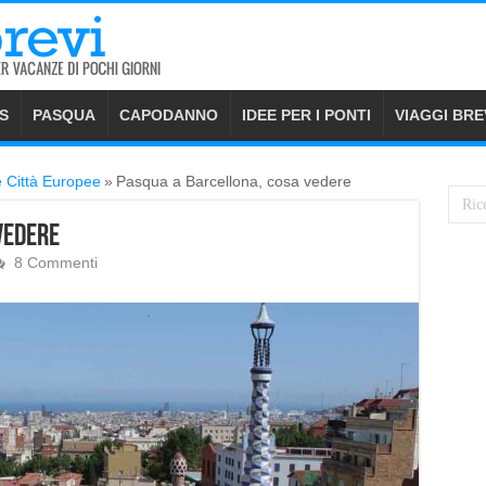
S
PASQUA
CAPODANNO
IDEE PER I PONTI
VIAGGI BRE
e Città Europee
»
Pasqua a Barcellona, cosa vedere
vedere
8 Commenti