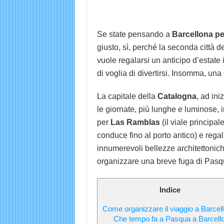
Se state pensando a
Barcellona pe
giusto, sì, perché la seconda città 
vuole regalarsi un anticipo d’estate 
di voglia di divertirsi. Insomma, una 
La capitale della
Catalogna
, ad ini
le giornate, più lunghe e luminose, 
per
Las Ramblas
(il viale principal
conduce fino al porto antico) e rega
innumerevoli bellezze architettoniche.
organizzare una breve fuga di Pasq
Indice
Come organizzare il viaggio a Barcel
Che tempo fa a Pasqua a Barcell