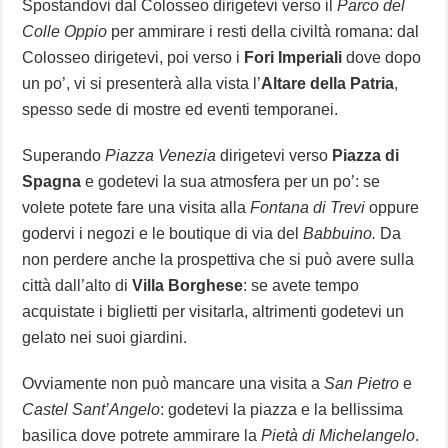
Spostandovi dal Colosseo dirigetevi verso il
Parco del
Colle Oppio
per ammirare i resti della civiltà romana: dal
Colosseo dirigetevi, poi verso i
Fori Imperiali
dove dopo
un po’, vi si presenterà alla vista l’
Altare della Patria
,
spesso sede di mostre ed eventi temporanei.
Superando
Piazza Venezia
dirigetevi verso
Piazza di
Spagna
e godetevi la sua atmosfera per un po’: se
volete potete fare una visita alla
Fontana di Trevi
oppure
godervi i negozi e le boutique di via del
Babbuino.
Da
non perdere anche la prospettiva che si può avere sulla
città dall’alto di
Villa Borghese
: se avete tempo
acquistate i biglietti per visitarla, altrimenti godetevi un
gelato nei suoi giardini.
Ovviamente non può mancare una visita a
San Pietro
e
Castel Sant’Angelo
: godetevi la piazza e la bellissima
basilica dove potrete ammirare la
Pietà di Michelangelo
.