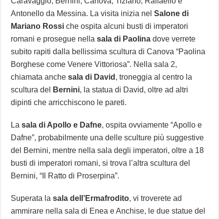
Caravaggio, Bernini, Canova, Tiziano, Raffaello e
Antonello da Messina. La visita inizia nel
Salone di
Mariano Rossi
che ospita alcuni busti di imperatori
romani e prosegue nella
sala di Paolina
dove verrete
subito rapiti dalla bellissima scultura di Canova “Paolina
Borghese come Venere Vittoriosa”. Nella sala 2,
chiamata anche
sala di David
, troneggia al centro la
scultura del
Bernini
, la statua di David, oltre ad altri
dipinti che arricchiscono le pareti.
La
sala di Apollo e Dafne
, ospita ovviamente “Apollo e
Dafne”, probabilmente una delle sculture più suggestive
del Bernini, mentre nella sala degli imperatori, oltre a 18
busti di imperatori romani, si trova l’altra scultura del
Bernini, “Il Ratto di Proserpina”.
Superata la
sala dell’Ermafrodito
, vi troverete ad
ammirare nella sala di Enea e Anchise, le due statue del