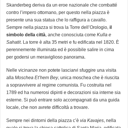
Skanderbeg deriva da un eroe nazionale che combatté
contro l’impero ottomano, per questo nella piazza è
presente una sua statua che lo raffigura a cavallo.
Sempre nella piazza si trova la Torre dell’Orologio,
il
simbolo della città
, anche conosciuta come
Kulla e
Sahatit
. La torre è alta 35 metri e fu edificata nel 1820. È
perennemente illuminata ed è possibile salire in cima
per godersi un meraviglioso panorama.
Nelle vicinanze non potete lasciarvi sfuggire una visita
alla
Moschea Et’hem Bey
, unica moschea che è riuscita
a sopravvivere al regime comunista. Fu costruita nel
1789 ed ha numerosi dipinti e decorazioni sia interne sia
esterne. Si può entrare solo accompagnati da una guida
locale, che non avrete difficoltà a trovare.
Sempre nei dintorni della piazza c’è
via Kavajes
, nella
quale si trova la chiesa cattolica di Santa Maria, edificata