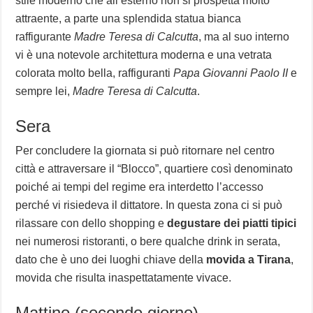
stile moderno che all’esterno non si prospetta molto
attraente, a parte una splendida statua bianca
raffigurante
Madre Teresa di Calcutta
, ma al suo interno
vi è una notevole architettura moderna e una vetrata
colorata molto bella, raffiguranti
Papa Giovanni Paolo II
e
sempre lei,
Madre Teresa di Calcutta
.
Sera
Per concludere la giornata si può ritornare nel centro
città e attraversare il “Blocco”, quartiere così denominato
poiché ai tempi del regime era interdetto l’accesso
perché vi risiedeva il dittatore. In questa zona ci si può
rilassare con dello shopping e
degustare dei piatti tipici
nei numerosi ristoranti, o bere qualche drink in serata,
dato che è uno dei luoghi chiave della
movida a Tirana
,
movida che risulta inaspettatamente vivace.
Mattino (secondo giorno)