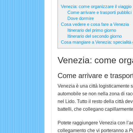
Venezia: come organizzare il viaggio
Come arrivare e trasporti pubblici
Dove dormire
Cosa vedere e cosa fare a Venezia
Itinerario del primo giorno
Itinerario del secondo giorno
Cosa mangiare a Venezia: specialità
Venezia: come orga
Come arrivare e trasport
Venezia è una città logisticamente sp
automobile se non nella zona di rac
nel Lido. Tutto il resto della città 
battelli, che collegano capillarmente
Potete raggiungere Venezia con l’aer
collegamento che vi porteranno a
P