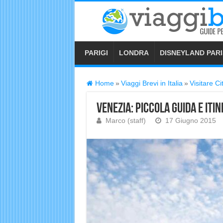
PARIGI
LONDRA
DISNEYLAND PARI
Home
»
Viaggi Brevi in Italia
»
Visitare Ci
Venezia: piccola guida e itin
Marco (staff)
17 Giugno 2015