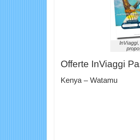
InViaggi,
propo
Offerte InViaggi P
Kenya – Watamu