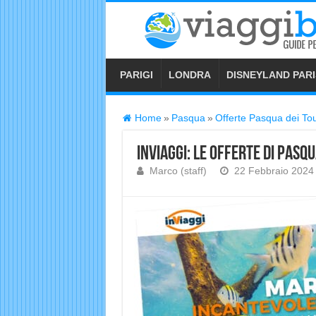
PARIGI
LONDRA
DISNEYLAND PARI
Home
»
Pasqua
»
Offerte Pasqua dei To
InViaggi: le offerte di Pasq
Marco (staff)
22 Febbraio 2024