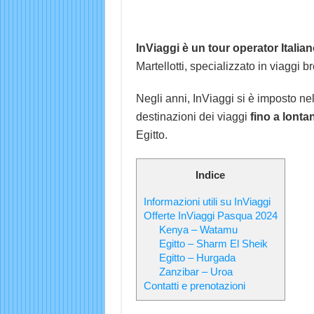
InViaggi è un tour operator Italia
Martellotti, specializzato in viaggi br
Negli anni, InViaggi si è imposto nel
destinazioni dei viaggi
fino a lonta
Egitto.
Indice
Informazioni utili su InViaggi
Offerte InViaggi Pasqua 2024
Kenya – Watamu
Egitto – Sharm El Sheik
Egitto – Hurgada
Zanzibar – Uroa
Contatti e prenotazioni