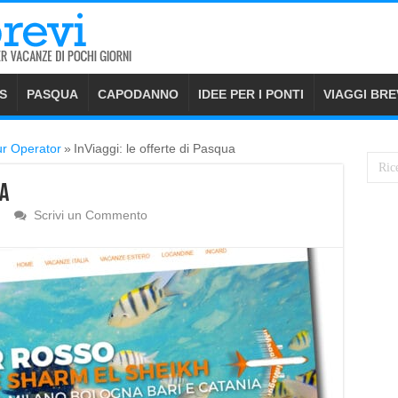
S
PASQUA
CAPODANNO
IDEE PER I PONTI
VIAGGI BRE
ur Operator
»
InViaggi: le offerte di Pasqua
ua
Scrivi un Commento